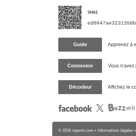
SHA1
ed0847ae3231350
Guide
Apprenez à e
Connexion
Vous n'avez
Décodeur
Affichez le c
© 2026 signmii.com
•
Informations légales
•