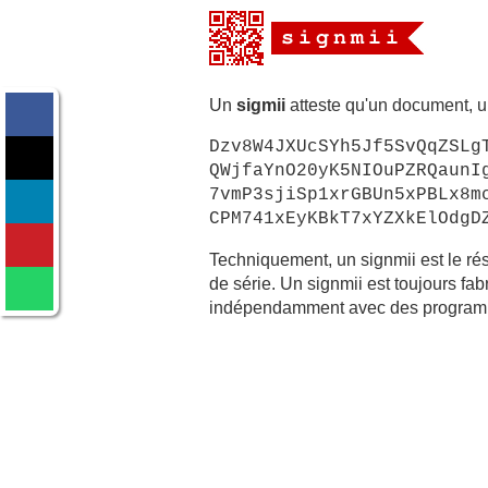
Un
sigmii
atteste qu'un document, un
Dzv8W4JXUcSYh5Jf5SvQqZSLg
QWjfaYnO20yK5NIOuPZRQaunI
7vmP3sjiSp1xrGBUn5xPBLx8m
CPM741xEyKBkT7xYZXkElOdgD
Techniquement, un signmii est le r
de série. Un signmii est toujours fa
indépendamment avec des programme