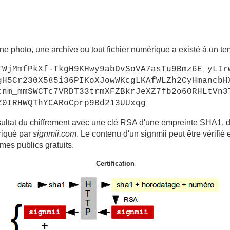
e photo, une archive ou tout fichier numérique a existé à un tem
TWjMmfPkXf-TkgH9KHwy9abDvSoVA7asTu9Bmz6E_yLIr
gH5Cr230X585i36PIKoXJowWKcgLKAfWLZh2CyHmancbH
cnm_mmSWCTc7VRDT33trmXFZBkrJeXZ7fb2o6ORHLtVn3
Z0IRHWQThYCARoCprp9Bd213UUxqg
ésultat du chiffrement avec une clé RSA d'une empreinte SHA1,
briqué par
signmii.com
. Le contenu d'un signmii peut être vérifié 
s publics gratuits.
Certification