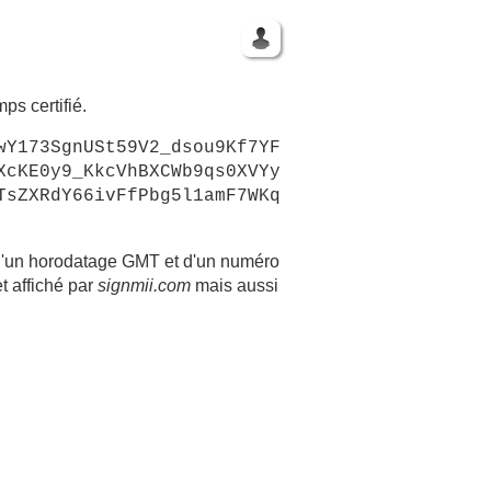
ps certifié.
wY173SgnUSt59V2_dsou9Kf7YF
XcKE0y9_KkcVhBXCWb9qs0XVYy
TsZXRdY66ivFfPbg5l1amF7WKq
 d'un horodatage GMT et d'un numéro
et affiché par
signmii.com
mais aussi