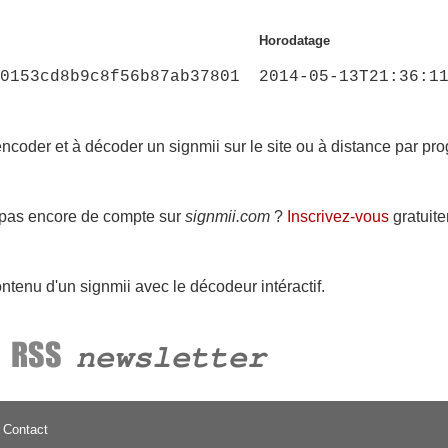
Horodatage
b0153cd8b9c8f56b87ab37801
2014-05-13T21:36:1
ncoder et à décoder un signmii sur le site ou à distance par p
 pas encore de compte sur
signmii.com
?
Inscrivez-vous
gratuit
ontenu d'un signmii avec le décodeur intéractif.
Contact