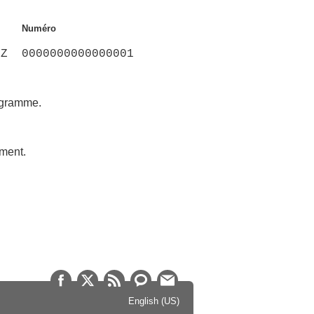
Numéro
1Z
0000000000000001
rogramme.
ement.
English (US)